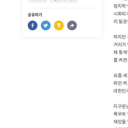
정치학’
시화되기
공유하기
의 탈권
하지만 
거리가 
채 통계
를 켜면
요즘 세
파만 켜
대한민국
지구온난
폭우와 
재앙을 