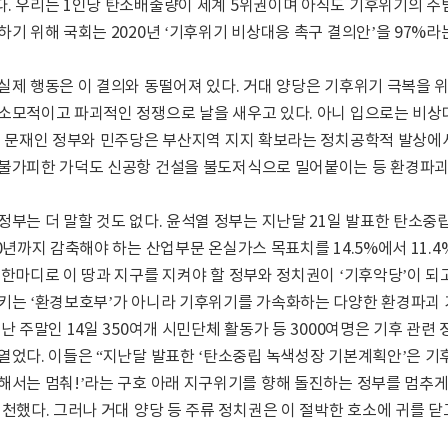
. 우리는 1인당 탄소배출량이 세계 5위권이며 아직도 기후위기의 주
하기 위해 국회는 2020년 ‘기후위기 비상대응 촉구 결의안’을 97%
실제 행동은 이 결의와 동떨어져 있다. 거대 양당은 기후위기 극복을
소모적이고 파괴적인 정쟁으로 날을 새우고 있다. 아니 입으로는 비
. 문재인 정부와 민주당은 부산지역 지지 확보라는 정치공학적 발상
불가피한 가덕도 신공항 건설을 불도저식으로 밀어붙이는 등 환경파괴
정부는 더 말할 것도 없다. 윤석열 정부는 지난달 21일 발표한 탄소중
30년까지 감축해야 하는 산업부문 온실가스 목표치를 14.5%에서 11.
 한마디로 이 땅과 지구를 지켜야 할 정부와 정치권이 ‘기후악당’이 되고
키는 ‘환경보호부’가 아니라 기후위기를 가속화하는 다양한 환경파괴 
지난 주말인 14일 350여개 시민단체 활동가 등 3000여명은 기후 관
열었다. 이들은 “지난달 발표한 ‘탄소중립 녹색성장 기본계획안’은 기
해서는 멈춰!’라는 구호 아래 지구위기를 향해 돌진하는 정부를 멈추게 
실천했다. 그러나 거대 양당 등 주류 정치권은 이 절박한 호소에 귀를 닫