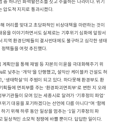
범 중 하나인 화력발전소를 짓고 수출하는 나라이다. 위기
라는 압도적 지지로 통과시켰다.
 위해 머리를 맞대고 초당파적인 비상대책을 마련하는 것이
상대응을 이야기하면서도 실제로는 기후위기 심화에 앞장서
에서 지역 환경단체들의 결사반대에도 불구하고 심각한 생태
 정책들을 여럿 추진했다.
립 계획안을 통해 재벌 등 자본의 이윤을 극대화해주기 위
4%로 낮추는 ‘개악’을 단행했고, 설악산 케이블카 건설도 허
, ‘생태학살’의 주범이 되고 있다. 하다못해 환경부도 환
기획들에 면죄부를 주는 ‘환경파괴면죄부’로 변한 지 오래
련 정부기관들이 모여 있는 세종시로 달려가 ‘기후정의 파업’
후위기 대응을 포기하겠다는 선언에 다름 아니다”며 ‘함께
하기 위해 하루 동안 일상을 멈추는 ‘1일 기후정의 파
고 일상적인 소모적 정쟁에 바쁠 뿐이다. 답답한 일이다.