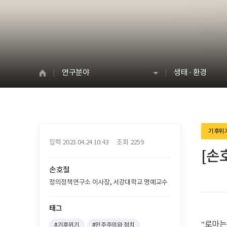
연구분야
생태 · 환경
기후위
입력 2023.04.24 10:43 조회 2259
[손
손호철
정의정책연구소 이사장, 서강대학교 명예교수
태그
“로마는
#기후위기
#민주주의와 정치