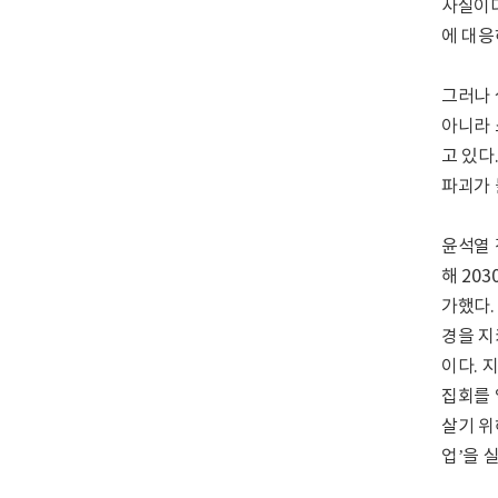
사실이다
에 대응
그러나 
아니라 
고 있다
파괴가 
윤석열 
해 20
가했다.
경을 지
이다. 
집회를 
살기 위
업’을 