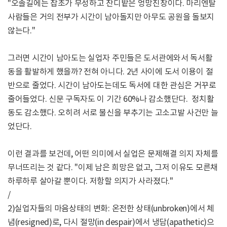
"오솔길에는 잡초가 무성하고 잔디밭은 엉망진창이다. 마리엔탈
사람들은 거의 전부가 시간이 남아돌지만 아무도 공원을 돌보지
않는다."
그러면 시간이 남아도는 실업자 주민들은 도서관에와서 독서활
동을 활발하게 했을까? 전혀 아니다. 2년 사이에 도서 이용이 절
반으로 줄었다. 시간이 남아도는데도 독서에 대한 관심은 거꾸로
줄어들었다. 신문 구독자도 이 기간 60%나 감소했단다. 정치활
동도 감소했다. 오히려 서로 불신을 부추기는 고소고발 사건만 늘
었단다.
이런 결과를 보건데, 어떤 의미에서 실업은 문제해결 의지 자체를
무너뜨리는 것 같다. "이제 남은 희망은 없고, 그저 이유도 모른채
하루하루 살아갈 뿐이다. 저항할 의지가 사라졌다."
/
2)실업자들의 마음상태의 변화: 온전한 상태(unbroken)에서 체
념(resigned)로, 다시 절망(in despair)에서 냉담(apathetic)으