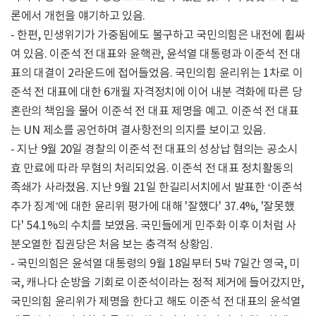
론에서 개헌을 얘기하고 있음.
- 한편, 민생위기가 가중됨에도 불구하고 국민의힘은 내전에 휩싸
여 있음. 이준석 전 대표와 윤핵관, 윤석열 대통령과 이준석 전 대
표의 대결이 2라운드에 접어들었음. 국민의힘 윤리위는 1차로 이
준석 전 대표에 대한 6개월 자격정치에 이어 내분 격화에 따른 당
혼란의 책임을 물어 이준석 전 대표 제명을 예고. 이준석 전 대표
는 UN 제소를 공언하며 결사항전의 의지를 보이고 있음.
- 지난 9월 20일 경찰의 이준석 전 대표의 성상납 혐의는 공소시
효 만료에 따라 무혐의 처리되었음. 이준석 전 대표 정치활동의
족쇄가 사라졌음. 지난 9월 21일 한길리서치에서 발표한 ‘이준석
추가 징계’에 대한 윤리위 평가에 대해 '잘했다' 37.4%, '잘못했
다' 54.1%의 수치를 보였음. 국민들에게 민주화 이후 이처럼 사
분오열한 집권당은 처음 보는 충격적 상황임.
- 국민의힘은 윤석열 대통령의 9월 18일부터 5박 7일간 영국, 미
국, 캐나다 순방을 기회로 이준석이라는 정적 제거에 들어갔지만,
국민의힘 윤리위가 제명을 한다고 해도 이준석 전 대표의 윤석열