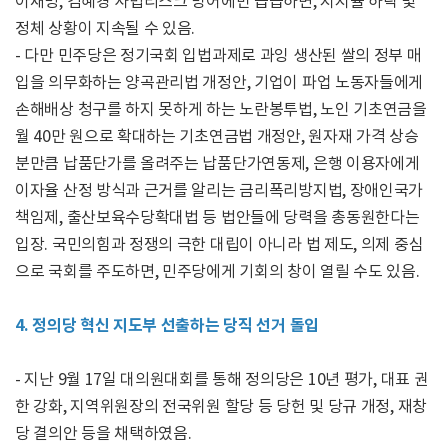
이재명, 김혜경 사법리스크 방어에만 급급하면, 지지율 하락 및
정체 상황이 지속될 수 있음.
- 다만 민주당은 정기국회 입법과제로 과잉 생산된 쌀의 정부 매
입을 의무화하는 양곡관리법 개정안, 기업이 파업 노동자들에게
손해배상 청구를 하지 못하게 하는 노란봉투법, 노인 기초연금을
월 40만 원으로 확대하는 기초연금법 개정안, 원자재 가격 상승
분만큼 납품단가를 올려주는 납품단가연동제, 은행 이용자에게
이자율 산정 방식과 근거를 알리는 금리폭리방지법, 장애인국가
책임제, 출산보육수당확대법 등 법안들에 당력을 총동원한다는
입장. 국민의힘과 정쟁의 극한 대립이 아니라 법 제도, 의제 중심
으로 국회를 주도하면, 민주당에게 기회의 창이 열릴 수도 있음.
4. 정의당 혁신 지도부 선출하는 당직 선거 돌입
- 지난 9월 17일 대의원대회를 통해 정의당은 10년 평가, 대표 권
한 강화, 지역위원장의 전국위원 할당 등 당헌 및 당규 개정, 재창
당 결의안 등을 채택하였음.