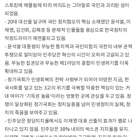
스토킹에 매몰됨에 따라 여의도는 그야말로 국민과 괴리된 섬이
되었음.
- 20대 대선을 달구며 국민 정치혐오의 핵심 소재였던 윤석열, 이
재명, 김건희, 김혜경 등 문제적 인물들을 중심으로 한국정치의
막장드라마가 재연출되고 있음.
- 윤석열 대통령의 무능한 통치력과 국민의힘의 극한의 내부 권력
투쟁으로 말미암아 민주당은 혁신의 시간이 오히려 고갈되고 있
음. 무능한 집권당과 무능한 제1야당의 결합이 민생위기를 더욱
확대하고 있음.
- 정기국회가 민생회복의 전략 사령부가 되어야 마땅한 지금, 한
국사회를 덮고 있는 3고의 위기를 극복할 막중한 책임이 있는 거
대 여야가 ‘기득권 놀음’이라는 엉뚱한 곳에 관심을 두고 있음. 정
쟁이 일상화된 정기국회는 정치실종을 넘어 민생정치의 실패, 정
치의 죽음을 보여주고 있음.
- 민주당은 정당지지율에서도 이재명 대표 선출의 효과가 별로 나
타나고 있지 않음. 민주당은 38% 내외의 박스권 지지율을 유지.