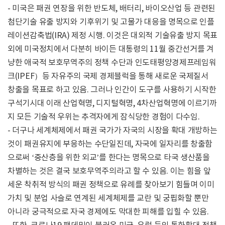
- 미국은 패권 연장을 위한 반도체, 배터리, 바이오산업 등 관련된
첨단기술 유출 방지와 기후위기 및 고물가 대응을 명목으로 인플
레이션감축법(IRA) 제정 시행. 이것은 대외적 기술유출 방지 목표
외에 미국정치에서 다분히 바이든 대통령의 11월 중간선거를 겨
냥한 애국적 보호무역주의 정책 수단과 인도태평양경제프레임워
크(IPEF）등 자유주의 국제 경제블럭을 통해 새로운 국제질서
창출을 목표로 하고 있음. 그러나 인간이 도구를 사용하기 시작한
구석기시대 이래 산업혁명, 디지털혁명, 4차산업혁명에 이르기까
지 모든 기술적 우위는 추격자에게 잠식당한 경험이 다수임.
- 더구나 세계체제에서 패권 국가가 자국의 시장을 확대 개방하는
것이 패권유지에 부응하는 수단일진데, 자국에 일자리를 창출함
으로써 ‘중산층을 위한 외교’를 한다는 명목으로 타국 생산품을
차별하는 것은 결국 보호무역주의라고 할 수 있음. 이는 힘을 앞
세운 착취적 방식의 패권 정책으로 유례를 찾아보기 힘들며 이미
가치 및 분업 사슬로 연계된 세계체제를 교란 및 궁핍화할 뿐만
아니라 궁극적으로 자국 경제에도 막대한 피해를 입힐 수 있음.