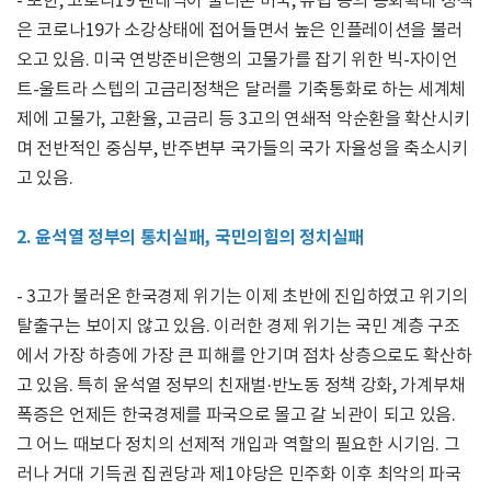
- 또한, 코로나19 팬데믹이 불러온 미국, 유럽 등의 통화확대 정책
은 코로나19가 소강상태에 접어들면서 높은 인플레이션을 불러
오고 있음. 미국 연방준비은행의 고물가를 잡기 위한 빅-자이언
트-울트라 스텝의 고금리정책은 달러를 기축통화로 하는 세계체
제에 고물가, 고환율, 고금리 등 3고의 연쇄적 악순환을 확산시키
며 전반적인 중심부, 반주변부 국가들의 국가 자율성을 축소시키
고 있음.
2. 윤석열 정부의 통치실패, 국민의힘의 정치실패
- 3고가 불러온 한국경제 위기는 이제 초반에 진입하였고 위기의
탈출구는 보이지 않고 있음. 이러한 경제 위기는 국민 계층 구조
에서 가장 하층에 가장 큰 피해를 안기며 점차 상층으로도 확산하
고 있음. 특히 윤석열 정부의 친재벌·반노동 정책 강화, 가계부채
폭증은 언제든 한국경제를 파국으로 몰고 갈 뇌관이 되고 있음.
그 어느 때보다 정치의 선제적 개입과 역할의 필요한 시기임. 그
러나 거대 기득권 집권당과 제1야당은 민주화 이후 최악의 파국