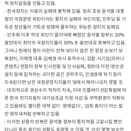
적 정치갈등을 만들고 있음.
- 한국정치는 이중의 실패에 봉착해 있음. 정치 초보 윤석열 대통
령의 국정운영 파탄이라는 통치의 실패와 국민의힘, 민주당 등 기
득권 정당들의 기득권 정쟁에 몰두하는 무능한 정치의 실패임.
- 민주화 이후 역대 최단기 얼리덕에 빠졌던 윤석열 정부는 20%
중반대의 최악의 국정지지율이 30% 초·중반대로 회복하고 있음.
그러나 현재의 통치 비전이 전혀 보이지 않은 전 정권 손보기 보
복정치, 이재명 대표-김혜경 여사 표적수사, 검찰-사기업(코바나
콘텐츠) 연합의 정부 인사전횡 및 인사실패, 청와대 이전-영빈관
설치 등에 집착하는 괴이한 공간 권위주의, 민생경제 위기 등이
지속된다면 낮은 국정운영지지율의 덫에서 헤어나오지 못할 것.
- 대외적으로 경상수지 적자의 지속, 미국 인플레이션감축법에 따
른 한국 전기자동차 국가보조금 지원 삭감 등 무역환경이 악화되
고 있음에도 별다른 대책 없이 ‘문제없다’, ‘검토 중이다’라는 말
만 앵무새처럼 반복하고 있음.
- 이러한 상황의 반복은 윤석열 정부의 통치력을 고갈시킬 뿐만
아니라 통치 중단의 상황도 초래할 수 있을 것. 이미 몇몇 보수언