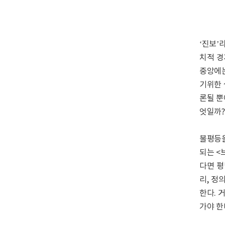
‘진보’
치적 경
중앙에는
기위한 
론될 뿐
엇일까?
불평등을
되는 <
다면 평
리, 정
한다. 
가야 한