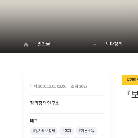
발간물
보다정의
일자리
입력 2020.12.01 02:06 조회 3093
『보
정의정책연구소
태그
#일자리보장제
#복지
#기본소득