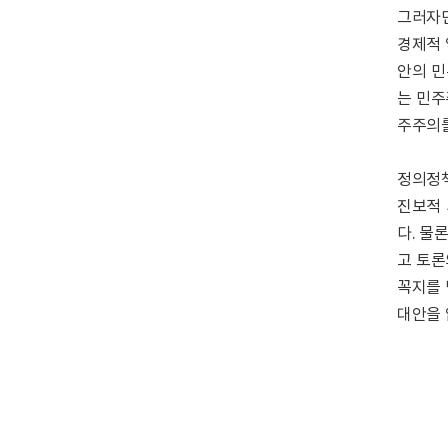
그러자면
경제적 
안의 민
는 민주
주주의를
정의정책
진보적 
다. 물
고 토론
꼭지를 
대안을 