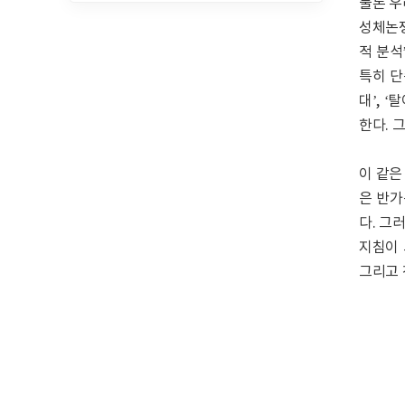
물론 우
성체논쟁
적 분석
특히 단
대’, 
한다. 
이 같은
은 반가
다. 그
지침이 
그리고 