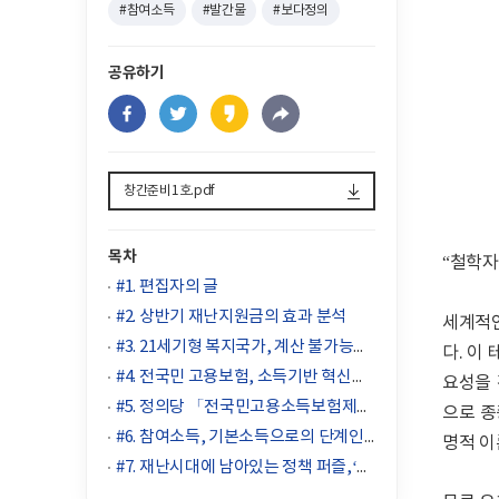
#참여소득
#발간물
#보다정의
공유하기
창간준비1호.pdf
목차
“철학자
#1. 편집자의 글
#2. 상반기 재난지원금의 효과 분석
세계적인
#3. 21세기형 복지국가, 계산 불가능한 위험에 대한 인식:
다. 이
#4. 전국민 고용보험, 소득기반 혁신복지체제의 첫 관문
요성을 
#5. 정의당 「전국민고용소득보험제」 도입 방안 소개
으로 종
#6. 참여소득, 기본소득으로의 단계인가 사회적 경제의 실현인가
명적 이
#7. 재난시대에 남아있는 정책 퍼즐,‘고용보장제’