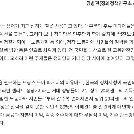
김병권(정의정책연구소 
라는 용어가 최근 심하게 잘못 사용되고 있다. 대부분의 주류 미디어들
계선을 긋는다. 그러다 보니 정의당은 민주당과 함께 졸지에 ‘범진보’
 검찰개혁이나 노동개혁 등 외에, 정작 노동자와 시민들의 절박한 
실행 방안 등은 옆으로 치워져 있다. 전 국민을 대상으로 한 고용안전
이다. 오히려 이런 주제들은 정의당과 거대 양당 사이에 놓여있다. 그
 연구하는 프랑스 토마 피케티의 비유대로, 한국의 정치지형이 국민
브라만 엘리트 정당>이라는 거대 정당들이 모두 상위 20퍼센트의 기득
범한 노동자와 시민들로부터 갈수록 멀어지면서 상위 20퍼센트의 엘
의당은 권력을 갖지 못한 시민의 80%의 이해관계를 일관되게 대변하
거대 금융과 자본의 이익, 각종 소수자에 대한 우월적 이익, 기존 탄
다.