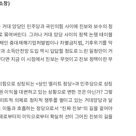
소장)
은 거대 양당인 민주당과 국민의힘 사이에 진보와 보수의 정
로 묶여버린다. 그러나 거대 양당 사이의 정책 논쟁 테이블
과제인 중대재해기업처벌법이나 차별금지법, 기후위기를 막
망과 소득안전망 도입 역시 답답할 정도로 느린 일정만이 거
렇다면 지금 이 시점에서 진보는 무엇이고 진보 정책이란 무
의힘으로 상징되는 <상인 엘리트 정당>과 민주당으로 상징
권 이익을 대변하고 있는 상황으로 변한 것은 아닌가? 그렇
리트적 의제로 정치적 쟁투를 벌이고 있는 거대양당과 달
고 이들과 호흡하는 정당으로서 ”진짜 진보“의 길을 걸어야
소경제로부터의 이익으로부터 확실히 선이 그어진 진보의 길을