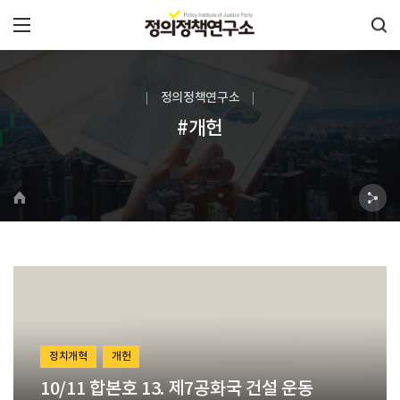
정의정책연구소
#개헌
정치개혁
개헌
10/11 합본호 13. 제7공화국 건설 운동