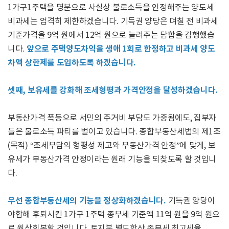
1가구1주택을 명분으로 사실상 불로소득을 인정해주는 양도세
비과세는 엄격히 제한하겠습니다. 기득권 양당은 며칠 전 비과세
기준가격을 9억 원에서 12억 원으로 늘려주는 담합을 감행했습
앞으로 주택양도차익을 생애 1회로 한정하고 비과세 양도
니다.
차액 상한제를 도입하도록 하겠습니다.
셋째, 보유세를 강화해 조세형평과 가격안정을 달성하겠습니다.
부동산가격 폭등으로 서민의 주거비 부담도 가중됨에도, 집부자
들은 불로소득 파티를 벌이고 있습니다. 종합부동산세법의 제1조
(목적) “조세부담의 형평성 제고와 부동산가격 안정”에 맞게, 보
유세가 부동산가격 안정이라는 원래 기능을 되찾도록 할 것입니
다.
우선 종합부동산세의 기능을 정상화하겠습니다.
기득권 양당이
야합해 후퇴시킨 1가구 1주택 종부세 기준액 11억 원을 9억 원으
로 원상회복할 것입니다. 토지분 별도합산 종부세 최고세율