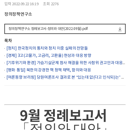
입력 2022.09.22 16:19 조회 2276
정의정책연구소
정의정책연구소 정례보고서-정의와 대안(2022.09월).pdf
목차
[정치] 한국정치의 통치와 정치 이중 실패의 전망들
[경제] 3고(고물가, 고금리, 고환율) 현상과 대응 방향
[기후위기와 환경] 가습기살균제 참사 해결을 위한 사참위 권고안과 대응 방향
[평화·통일] 북한의 강경한 핵 정책 채택, 함의와 대응
[여론동향 브리핑] 당원여론조사 결과로 본 “있는데 없(다고 인식되)는” 정의당, 어디서 찾아야 하나?
9월 정례보고서
「정의와 대안」