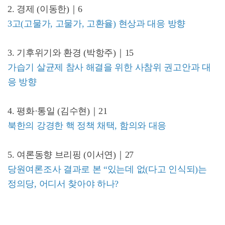
2. 경제 (이동한)｜6
3고(고물가, 고물가, 고환율) 현상과 대응 방향
3. 기후위기와 환경 (박항주)｜15
가습기 살균제 참사 해결을 위한 사참위 권고안과 대
응 방향
4. 평화·통일 (김수현)｜21
북한의 강경한 핵 정책 채택, 함의와 대응
5. 여론동향 브리핑 (이서연)｜27
당원여론조사 결과로 본 “있는데 없(다고 인식되)는
정의당, 어디서 찾아야 하나?